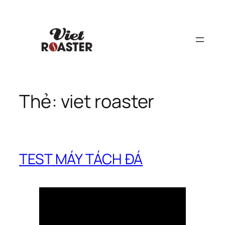
Chuyển
đến
phần
nội
dung
Thẻ:
viet roaster
TEST MÁY TÁCH ĐÁ