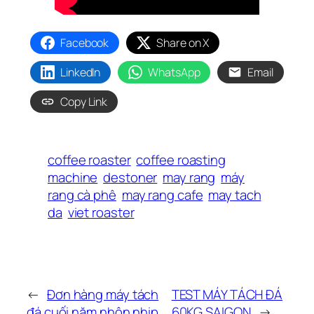
Facebook
Share on X
LinkedIn
WhatsApp
Email
Copy Link
coffee roaster
coffee roasting
machine
destoner
may rang
máy
rang cà phê
may rang cafe
may tach
da
viet roaster
←
Đơn hàng máy tách
TEST MÁY TÁCH ĐÁ
đá cuối năm nhộn nhịp
60KG SAIGON
→