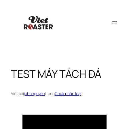
Chuyển
đến
phần
nội
dung
TEST MÁY TÁCH ĐÁ
Viết bởi
johnnguyen
trong
Chưa phân loại